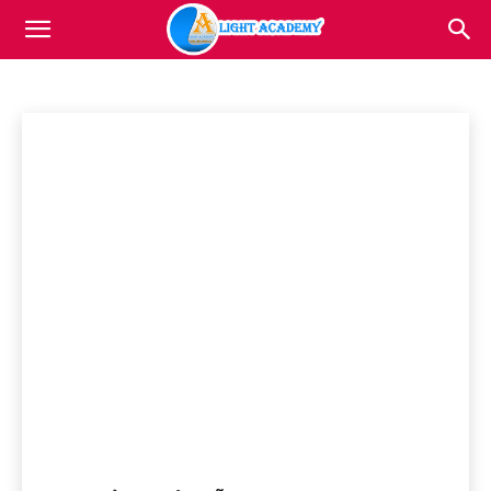
CHÂU ÂU
Light
Anh
Ba Lan
Canada
Châu Âu
Hà Lan
Mỹ
Home
Du học các nước
Châu Âu
Academy