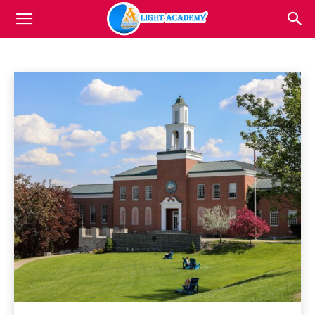
TIN TỨC
Light
Tin tức
Home
Tin tức
Academy