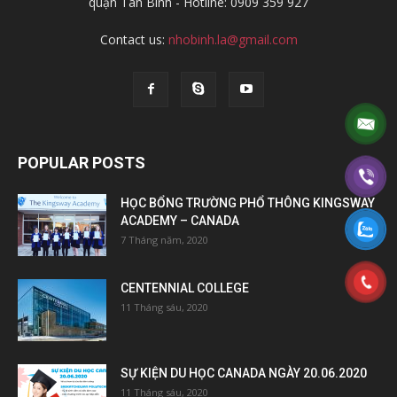
quận Tân Bình - Hotline: 0909 359 927
Contact us:
nhobinh.la@gmail.com
POPULAR POSTS
HỌC BỔNG TRƯỜNG PHỔ THÔNG KINGSWAY
ACADEMY – CANADA
7 Tháng năm, 2020
CENTENNIAL COLLEGE
11 Tháng sáu, 2020
SỰ KIỆN DU HỌC CANADA NGÀY 20.06.2020
11 Tháng sáu, 2020