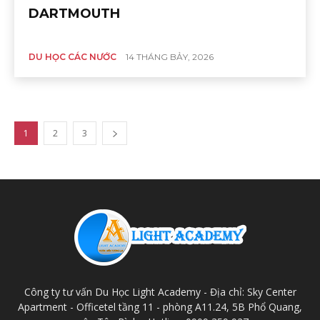
DARTMOUTH
DU HỌC CÁC NƯỚC
14 THÁNG BẢY, 2026
1
2
3
Công ty tư vấn Du Học Light Academy - Địa chỉ: Sky Center
Apartment - Officetel tầng 11 - phòng A11.24, 5B Phổ Quang,