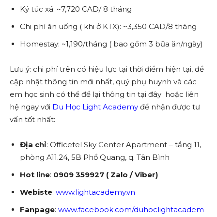
Ký túc xá: ~7,720 CAD/ 8 tháng
Chi phí ăn uống ( khi ở KTX): ~3,350 CAD/8 tháng
Homestay: ~1,190/tháng ( bao gồm 3 bữa ăn/ngày)
Lưu ý: chi phí trên có hiệu lực tại thời điểm hiện tại, để
cập nhật thông tin mới nhất, quý phụ huynh và các
em học sinh có thể để lại thông tin tại đây
hoặc liên
hệ ngay với
Du Học Light Academy
để nhận được tư
vấn tốt nhất:
Địa chỉ
: Officetel Sky Center Apartment – tầng 11,
phòng A11.24, 5B Phổ Quang, q. Tân Bình
Hot line
:
0909 359927 ( Zalo / Viber)
Webiste
:
www.lightacademy.vn
Fanpage
:
www.facebook.com/duhoclightacadem