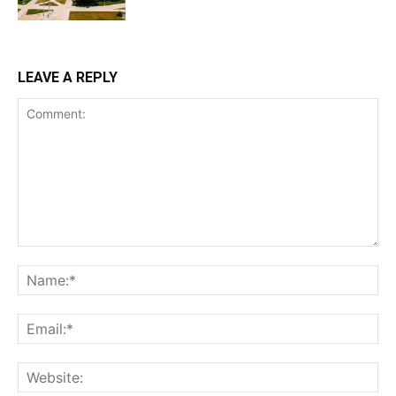
LEAVE A REPLY
Comment:
Na
Ema
Web