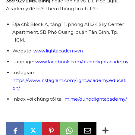
359 927 ( Ms. Bình)
hoặc liên hệ với Du Học Light
Academy để biết thêm thông tin chi tiết:
Địa chỉ: Block A, tầng 11, phòng A11.24 Sky Center
Apartment, 5B Phổ Quang, quận Tân Bình, Tp.
HCM.
Website:
www.lightacademy.vn
Fanpage:
www.facebook.com/duhoclightacademy
Instagram:
https://www.instagram.com/light.academy.educati
on/
Inbox với chúng tôi tại:
m.me/duhoclightacademy/