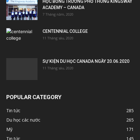
HỌC BỔNG TRƯỜNG PHỔ THÔNG KINGSWAY
ACADEMY – CANADA
7 Tháng năm, 2020
CENTENNIAL COLLEGE
11 Tháng sáu, 2020
SỰ KIỆN DU HỌC CANADA NGÀY 20.06.2020
11 Tháng sáu, 2020
POPULAR CATEGORY
Tin tức
285
Du học các nước
265
Mỹ
171
Tin tức
145