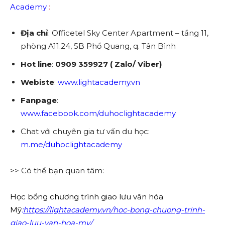
Academy
:
Địa chỉ
: Officetel Sky Center Apartment – tầng 11,
phòng A11.24, 5B Phổ Quang, q. Tân Bình
Hot line
:
0909 359927 ( Zalo/ Viber)
Webiste
:
www.lightacademy.vn
Fanpage
:
www.facebook.com/duhoclightacademy
Chat với chuyên gia tư vấn du học:
m.me/duhoclightacademy
>> Có thể bạn quan tâm:
Học bổng chương trình giao lưu văn hóa
Mỹ
:
https://lightacademy.vn/hoc-bong-chuong-trinh-
giao-luu-van-hoa-my/