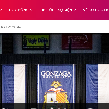
HỌC BỔNG
TIN TỨC – SỰ KIỆN
VỀ DU HỌC L
zaga University