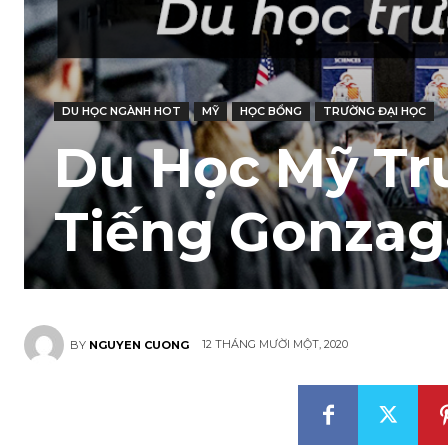
DU HỌC NGÀNH HOT
MỸ
HỌC BỔNG
TRƯỜNG ĐẠI HỌC
Du Học Mỹ Tr
Tiếng Gonzaga
12 THÁNG MƯỜI MỘT, 2020
BY
NGUYEN CUONG