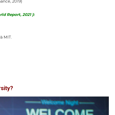
nance, 2019)
ld Report, 2021 ):
à MIT.
rsity?