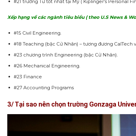
#21 trường Tư tốt nhất tại Mỹ ( Kiplinger’s Personal Fi
Xếp hạng về các ngành tiêu biểu ( theo U.S News & Wor
#15 Civil Engineering.
#18 Teaching (bậc Cử Nhân) – tương đương CalTech v
#23 chương trình Engineering (bậc Cử Nhân).
#26 Mechanical Engineering.
#23 Finance
#27 Accounting Programs
3/ Tại sao nên chọn trường Gonzaga Unive