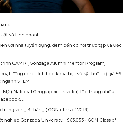
 năm.
uật và kinh doanh.
iên với nhà tuyển dụng, đem đến cơ hội thực tập và việc
ng trình GAMP ( Gonzaga Alumni Mentor Program).
oạt động cơ sở tích hợp khoa học và kỹ thuật trị giá 56
ực ngành STEM.
Mỹ ( National Geographic Traveler) tập trung nhiều
 Facebook,…
o trong vòng 3 tháng ( GON class of 2019)
t nghiệp Gonzaga University: ~$63,853 ( GON Class of