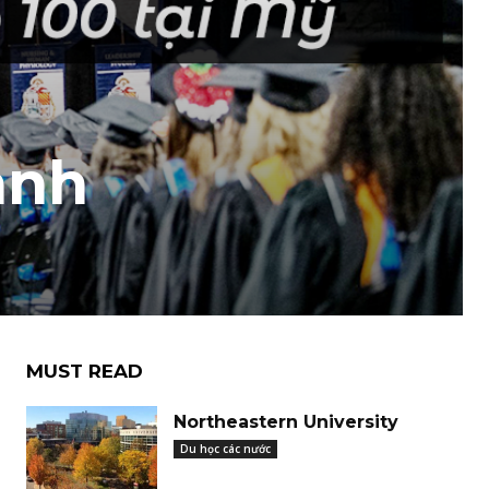
anh
MUST READ
Northeastern University
Du học các nước