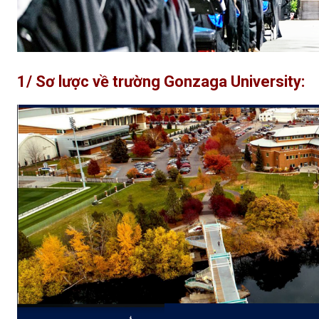
1/ Sơ lược về trường
Gonzaga University
: