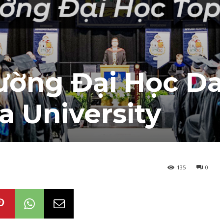
ường Đại Học D
 University
135
0