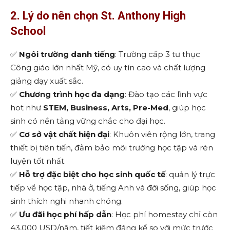
2. Lý do nên chọn St. Anthony High
School
✅
Ngôi trường danh tiếng
: Trường cấp 3 tư thục
Công giáo lớn nhất Mỹ, có uy tín cao và chất lượng
giảng dạy xuất sắc.
✅
Chương trình học đa dạng
: Đào tạo các lĩnh vực
hot như
STEM, Business, Arts, Pre-Med
, giúp học
sinh có nền tảng vững chắc cho đại học.
✅
Cơ sở vật chất hiện đại
: Khuôn viên rộng lớn, trang
thiết bị tiên tiến, đảm bảo môi trường học tập và rèn
luyện tốt nhất.
✅
Hỗ trợ đặc biệt cho học sinh quốc tế
: quản lý trực
tiếp về học tập, nhà ở, tiếng Anh và đời sống, giúp học
sinh thích nghi nhanh chóng.
✅
Ưu đãi học phí hấp dẫn
: Học phí homestay chỉ còn
43,000 USD/năm, tiết kiệm đáng kể so với mức trước