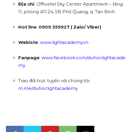
Địa chỉ
: Officetel Sky Center Apartment – tầng
11, phòng A11.24, 5B Phổ Quang, q. Tân Bình
Hot line
:
0909 359927 ( Zalo/ Viber)
Webiste
:
www.lightacademy.vn
Fanpage
:
www.facebook.com/duhoclightacade
my
Trao đổi trực tuyến với chúng tôi:
m.me/duhoclightacademy