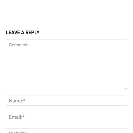
LEAVE A REPLY
Comment:
Na
Ema
Web