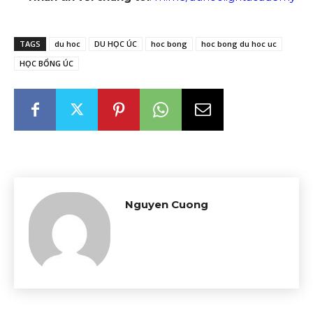
TAGS
du hoc
DU HỌC ÚC
hoc bong
hoc bong du hoc uc
HỌC BỔNG ÚC
Nguyen Cuong