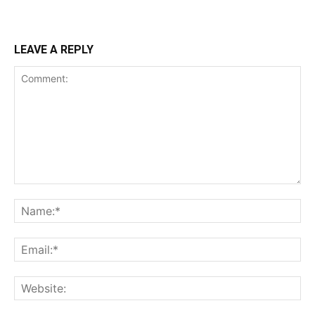
LEAVE A REPLY
Comment:
Na
Ema
Web