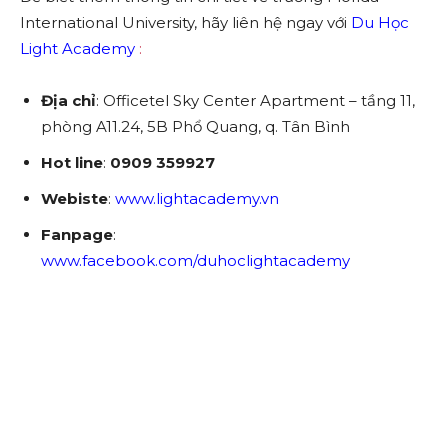
International University, hãy liên hệ ngay với
Du Học
Light Academy
:
Địa chỉ
: Officetel Sky Center Apartment – tầng 11,
phòng A11.24, 5B Phổ Quang, q. Tân Bình
Hot line
:
0909 359927
Webiste
:
www.lightacademy.vn
Fanpage
:
www.facebook.com/duhoclightacademy