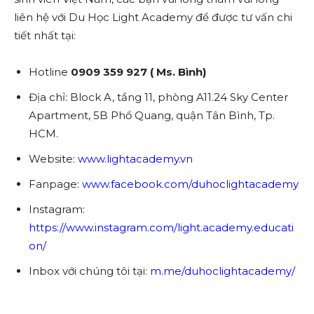
liên hệ với Du Học Light Academy để được tư vấn chi
tiết nhất tại:
Hotline
0909 359 927 ( Ms. Bình)
Địa chỉ: Block A, tầng 11, phòng A11.24 Sky Center
Apartment, 5B Phổ Quang, quận Tân Bình, Tp.
HCM.
Website:
www.lightacademy.vn
Fanpage:
www.facebook.com/duhoclightacademy
Instagram:
https://www.instagram.com/light.academy.educati
on/
Inbox với chúng tôi tại:
m.me/duhoclightacademy/