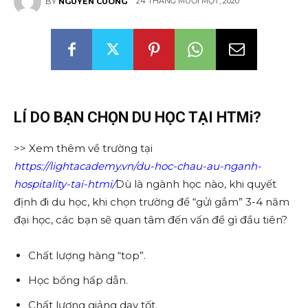
24 THÁNG MƯỜI MỘT, 2020
BY
NGUYEN CUONG
LÍ DO BẠN CHỌN DU HỌC TẠI HTMi?
>> Xem thêm về trường tại
https://lightacademy.vn/du-hoc-chau-au-nganh-
hospitality-tai-htmi/
Dù là ngành học nào, khi quyết
định đi du học, khi chọn trường để “gửi gắm” 3-4 năm
đại học, các bạn sẽ quan tâm đến vấn đề gì đầu tiên?
Chất lượng hàng “top”.
Học bổng hấp dẫn.
Chất lượng giảng dạy tốt.