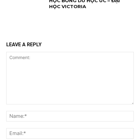
HỌC BỔNG DU HỌC ÚC – ĐẠI
HỌC VICTORIA
LEAVE A REPLY
Comment:
Na
Ema