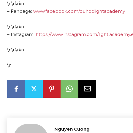
\n\n\n\n
– Fanpage:
www.facebook.com/duhoclightacademy
\n\n\n\n
– Instagram:
https://www.instagram.com/light.academy.
\n\n\n\n
\n
Nguyen Cuong