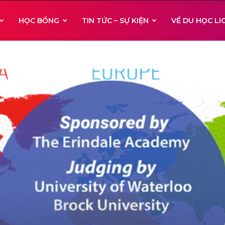
HỌC BỔNG
TIN TỨC – SỰ KIỆN
VỀ DU HỌC L