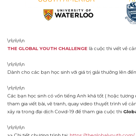
\n\n\n\n
THE GLOBAL YOUTH CHALLENGE
là cuộc thi viết về c
\n\n\n\n
Dành cho các bạn học sinh với giá trị giải thưởng lên đế
\n\n\n\n
Các bạn học sinh có vốn tiếng Anh khá tốt ( hoặc tương đư
tham gia viết bài, vẽ tranh, quay video thuyết trình về
xảy ra trong đại dịch Covid-19 để tham gia cuộc thi
Glob
\n\n\n\n
>> Chi tiết chương trình tại:
https://theglobalyouth.com/