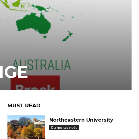
NGE
MUST READ
Northeastern University
Du học các nước