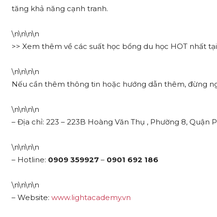
tăng khả năng cạnh tranh.
\n\n\n\n
>> Xem thêm về các suất học bổng du học HOT nhất tại
\n\n\n\n
Nếu cần thêm thông tin hoặc hướng dẫn thêm, đừng ngần
\n\n\n\n
– Địa chỉ: 223 – 223B Hoàng Văn Thụ , Phường 8, Quận 
\n\n\n\n
– Hotline:
0909 359927
–
0901 692 186
\n\n\n\n
– Website:
www.lightacademy.vn