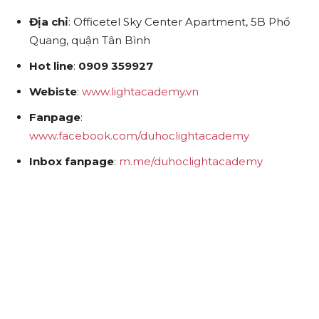
Địa chỉ
: Officetel Sky Center Apartment, 5B Phổ
Quang, quận Tân Bình
Hot line
:
0909 359927
Webiste
:
www.lightacademy.vn
Fanpage
:
www.facebook.com/duhoclightacademy
Inbox fanpage
:
m.me/duhoclightacademy