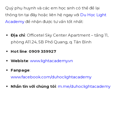
Quý phụ huynh và các em học sinh có thể để lại
thông tin tại đây
hoặc liên hệ ngay với
Du Học Light
Academy
để nhận được tư vấn tốt nhất:
Địa chỉ
: Officetel Sky Center Apartment – tầng 11,
phòng A11.24, 5B Phổ Quang, q. Tân Bình
Hot line
:
0909 359927
Webiste
:
www.lightacademy.vn
Fanpage
:
www.facebook.com/duhoclightacademy
Nhắn tin với chúng tôi
:
m.me/duhoclightacademy