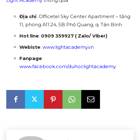
Light Academy
thông qua
Địa chỉ
: Officetel Sky Center Apartment – tầng
11, phòng A11.24, 5B Phổ Quang, q. Tân Bình
Hot line
:
0909 359927 ( Zalo/ Viber)
Webiste
:
www.lightacademy.vn
Fanpage
:
www.facebook.com/duhoclightacademy