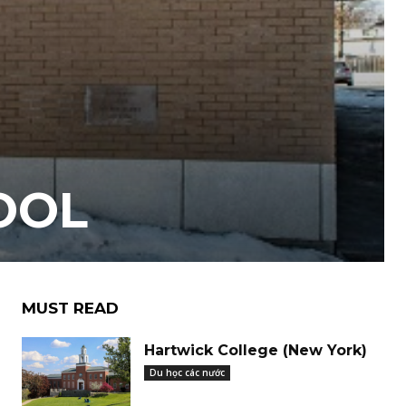
OOL
MUST READ
Hartwick College (New York)
Du học các nước