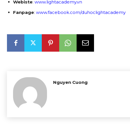
Webiste
:
www.lightacademy.vn
Fanpage
:
www.facebook.com/duhoclightacademy
Nguyen Cuong