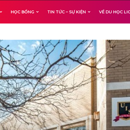
HỌC BỔNG
TIN TỨC – SỰ KIỆN
VỀ DU HỌC L