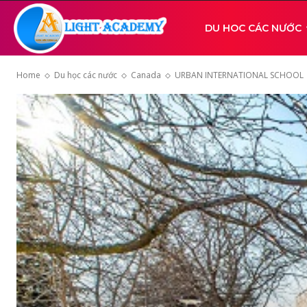
Light
DU HOC CÁC NƯỚC
Home
Du học các nước
Canada
URBAN INTERNATIONAL SCHOOL
Academy