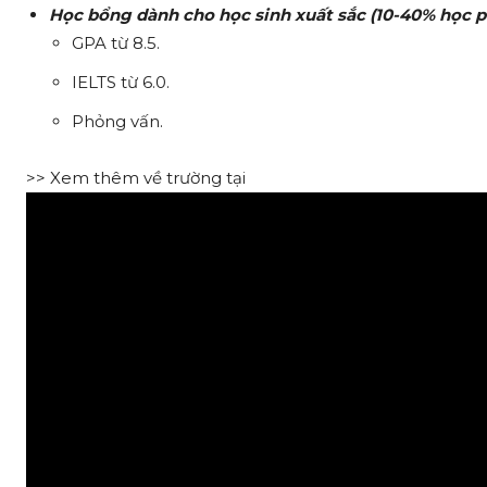
Học bổng dành cho học sinh xuất sắc (10-40% học p
GPA từ 8.5.
IELTS từ 6.0.
Phỏng vấn.
>> Xem thêm về trường tại