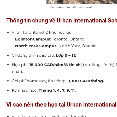
trường urban international school
Thông tin chung về Urban International Sc
Vị trí: Toronto với 2 khu học xá:
+
Eglinton
Campus
: Toronto, Ontario.
+
North York Campus
: North York, Ontario.
Chương trình đào tạo:
L
ớ
p 9
–
12
Học phí:
15,000 CAD/năm/8 tín ch
ỉ
( vui lòng liên h
nhất).
Chi phí homestay, ăn uống: ~
1,100 CAD/
tháng.
Kỳ nhập học:
Tháng 1, 4, 7, 9, 11.
Vì sao nên theo học tại Urban Internationa
Ví trí tại trung tâm thành phố Toronto.