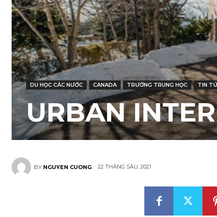
DU HỌC CÁC NƯỚC
CANADA
TRƯỜNG TRUNG HỌC
TIN T
URBAN INTE
22 THÁNG SÁU, 2021
BY
NGUYEN CUONG