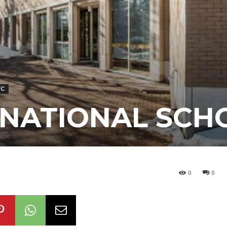
ỨC
RNATIONAL SCH
0
0