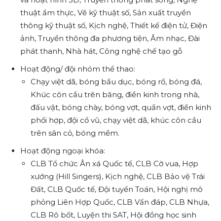
thuật ẩm thực, Vẽ kỹ thuật số, Sản xuất truyền
thông kỹ thuật số, Kịch nghệ, Thiết kế điện tử, Điện
ảnh, Truyền thông đa phương tiện, Âm nhạc, Đài
phát thanh, Nhà hát, Công nghệ chế tạo gỗ
Hoạt động/ đội nhóm thể thao:
Chạy việt dã, bóng bầu dục, bóng rổ, bóng đá,
Khúc côn cầu trên băng, điền kinh trong nhà,
đấu vật, bóng chày, bóng vợt, quần vợt, điền kinh
phối hợp, đội cổ vũ, chạy việt dã, khúc côn cầu
trên sân cỏ, bóng mềm.
Hoạt động ngoại khóa:
CLB Tổ chức Ân xá Quốc tế, CLB Cờ vua, Hợp
xướng (Hill Singers), Kịch nghệ, CLB Bảo vệ Trái
Đất, CLB Quốc tế, Đội tuyển Toán, Hội nghị mô
phỏng Liên Hợp Quốc, CLB Vấn đáp, CLB Nhựa,
CLB Rô bốt, Luyện thi SAT, Hội đồng học sinh