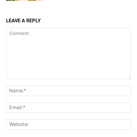
LEAVE A REPLY
Comment:
Na
Ema
Web